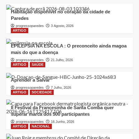
Habitação disponível no coração da cidade de
Paredes
progressoparedes
3 Agosto, 2026
ARTIGO
EPILEPSIA NA ESCOLA : O preconceito ainda magoa
mais do que a doença
progressoparedes
21 Julho, 2026
ARTIGO
SAÚDE
Aprender a Salvar
progressoparedes
7 Julho, 2026
ARTIGO
SOCIEDADE
II Festival da Francesinha de Santa Comba quer
superar marca dos 500 participantes
progressoparedes
16 Junho, 2026
ARTIGO
NACIONAL