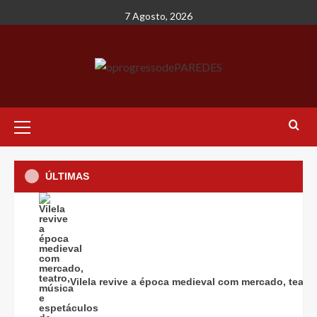
Avançar
7 Agosto, 2026
para
o
conteúdo
Menu
principal
ÚLTIMAS
Vilela revive a época medieval com mercado, teatro