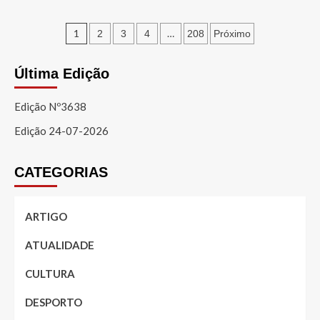
Paginação
1
…
2
3
4
208
Próximo
dos
Última Edição
conteúdos
Edição Nº3638
Edição 24-07-2026
CATEGORIAS
ARTIGO
ATUALIDADE
CULTURA
DESPORTO